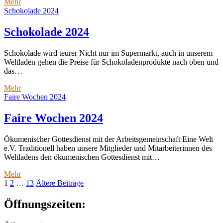
Mitarbeiter
Mehr
gesucht
Schokolade 2024
Schokolade 2024
Schokolade wird teurer Nicht nur im Supermarkt, auch in unserem
Weltladen gehen die Preise für Schokoladenprodukte nach oben und
das…
Schokolade
Mehr
2024
Faire Wochen 2024
Faire Wochen 2024
Ökumenischer Gottesdienst mit der Arbeitsgemeinschaft Eine Welt
e.V. Traditionell haben unsere Mitglieder und Mitarbeiterinnen des
Weltladens den ökumenischen Gottesdienst mit…
Faire
Mehr
Seitennummerierung
Wochen
1
2
…
13
Ältere Beiträge
2024
der
Sidebar
Öffnungszeiten:
Beiträge