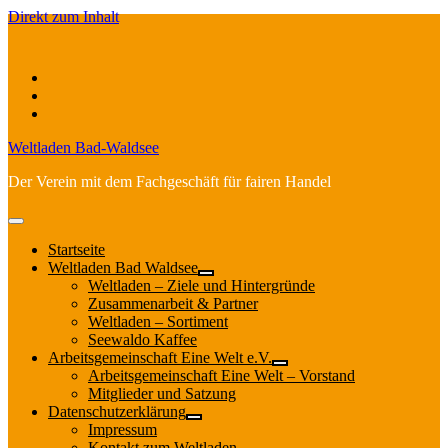
Direkt zum Inhalt
facebook
instagram
email
Weltladen Bad-Waldsee
Der Verein mit dem Fachgeschäft für fairen Handel
open
menu
Startseite
Weltladen Bad Waldsee
Offene
Weltladen – Ziele und Hintergründe
Drop-
Zusammenarbeit & Partner
Down-
Weltladen – Sortiment
Menü
Seewaldo Kaffee
Arbeitsgemeinschaft Eine Welt e.V.
Offene
Arbeitsgemeinschaft Eine Welt – Vorstand
Drop-
Mitglieder und Satzung
Down-
Datenschutzerklärung
Menü
Offene
Impressum
Drop-
Kontakt zum Weltladen