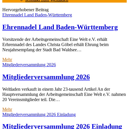
Down-
Menü
Weltladen
Hervorgehobener Beitrag
Ehrennadel Land Baden-Württemberg
Bad-
Waldsee
Ehrennadel Land Baden-Württemberg
Posts
Vorsitzende der Arbeitsgemeinschaft Eine Welt e.V. erhält
Erhrennadel des Landes Christa Göbel erhält Ehrung beim
Neujahrsempfang der Stadt Bad Waldsee…
Ehrennadel
Mehr
Land
Mitgliederversammlung 2026
Baden-
Württemberg
Mitgliederversammlung 2026
Weltladen verkauft in einem Jahr 23-tausend Artikel An der
Hauptversammlung der Arbeitsgemeinschaft Eine Welt e.V. nahmen
20 Vereinsmitglieder teil. Die…
Mitgliederversammlung
Mehr
2026
Mitgliederversammlung 2026 Einladung
Mitgliederversammlung 2026 Einladung