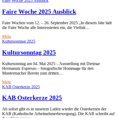
Woche
Faire Woche 2025 Ausblick
2025
Rückblick
Faire Woche 2025 Ausblick
Faire Wochen vom 12. – 26. September 2025 „In diesem Jahr lädt
die Faire Woche alle Interessierten ein, die Vielfalt…
Faire
Mehr
Woche
Kultursonntag 2025
2025
Ausblick
Kultursonntag 2025
Kultursonntag am 04. Mai 2025 – Ausstellung mit Dietmar
Hermanutz Espresso – fotografische Hommage für den
Muntermacher Bereits zum dritten…
Kultursonntag
Mehr
2025
KAB Osterkerze 2025
KAB Osterkerze 2025
Ab sofort gibt es in unserem Laden wieder die Osterkerzen der
KAB (Katholische Arbeitnehmerbewegung). Die KAB schreibt auf